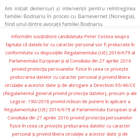
Am inițiat demersuri și intervenții pentru reîntregirea
familiei Bodnariu în proces cu Barnevernet (Norvegia),
fiind unul dintre avocații familiei Bodnariu.
Informăm susținătorii candidatului Peter Costea asupra
Sunt Președintele Alianței Familiilor din România din
faptului că datele lor cu caracter personal vor fi prelucrate în
2007, prin intermediul căreia am inițiat propuneri
conformitate cu dispozițiile Regulamentului (UE) 2016/679 al
legislative comcrete, memorii, analize, note de protest
Parlamentului European şi al Consiliului din 27 aprilie 2016
în sprijinul familiilor, libertății religioase și românilor în
privind protecţia persoanelor fizice în ceea ce priveşte
instituții internaționale și interne, precum: Parlamentul
prelucrarea datelor cu caracter personal şi privind libera
European, ONU, Consiliul Europei, CEDO, Parlamentul
României, Curtea Constituțională, Ambasade străine la
circulaţie a acestor date şi de abrogare a Directivei 95/46/CE
București.
(Regulamentul general privind protecţia datelor), precum şi ale
Legii nr. 190/2018 privind măsuri de punere în aplicare a
Regulamentului (UE) 2016/679 al Parlamentului European şi al
Consiliului din 27 aprilie 2016 privind protecţia persoanelor
fizice în ceea ce priveşte prelucrarea datelor cu caracter
personal şi privind libera circulaţie a acestor date şi de
ROMÂNIA
INTERNAȚIONAL
PRESĂ
C V PETER COSTEA