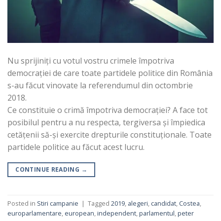
Nu sprijiniți cu votul vostru crimele împotriva
democrației de care toate partidele politice din România
s-au făcut vinovate la referendumul din octombrie
2018.
Ce constituie o crimă împotriva democrației? A face tot
posibilul pentru a nu respecta, tergiversa și împiedica
cetățenii să-și exercite drepturile constituționale. Toate
partidele politice au făcut acest lucru.
CONTINUE READING
→
Posted in
Stiri campanie
|
Tagged
2019
,
alegeri
,
candidat
,
Costea
,
europarlamentare
,
european
,
independent
,
parlamentul
,
peter