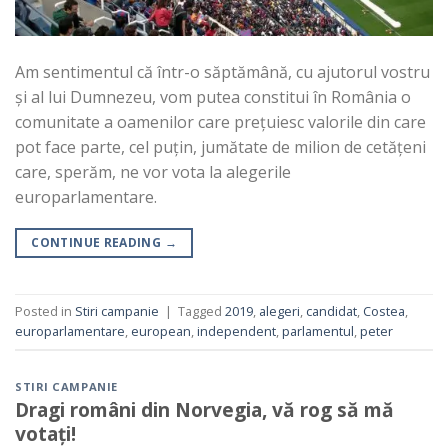
Am sentimentul că într-o săptămână, cu ajutorul vostru
și al lui Dumnezeu, vom putea constitui în România o
comunitate a oamenilor care prețuiesc valorile din care
pot face parte, cel puțin, jumătate de milion de cetățeni
care, sperăm, ne vor vota la alegerile
europarlamentare.
CONTINUE READING
→
Posted in
Stiri campanie
|
Tagged
2019
,
alegeri
,
candidat
,
Costea
,
europarlamentare
,
european
,
independent
,
parlamentul
,
peter
STIRI CAMPANIE
Dragi români din Norvegia, vă rog să mă
votați!