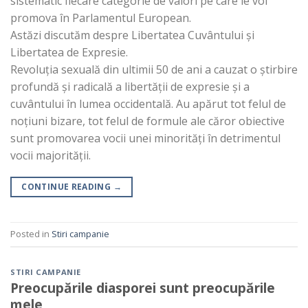
sistematic fiecare categorie de valori pe care le voi
promova în Parlamentul European.
Astăzi discutăm despre Libertatea Cuvântului și
Libertatea de Expresie.
Revoluția sexuală din ultimii 50 de ani a cauzat o știrbire
profundă și radicală a libertății de expresie și a
cuvântului în lumea occidentală. Au apărut tot felul de
noțiuni bizare, tot felul de formule ale căror obiective
sunt promovarea vocii unei minorități în detrimentul
vocii majorității.
CONTINUE READING
→
Posted in
Stiri campanie
STIRI CAMPANIE
Preocupările diasporei sunt preocupările
mele