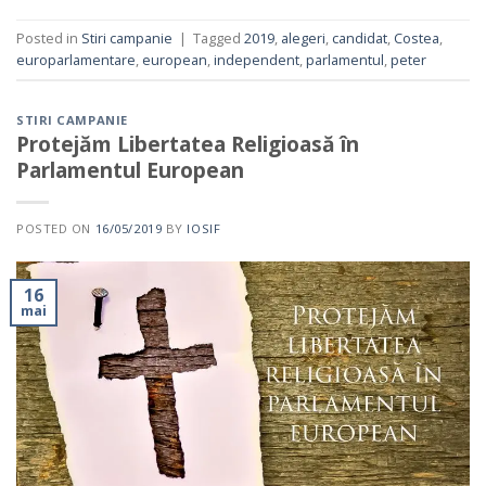
Posted in
Stiri campanie
|
Tagged
2019
,
alegeri
,
candidat
,
Costea
,
europarlamentare
,
european
,
independent
,
parlamentul
,
peter
STIRI CAMPANIE
Protejăm Libertatea Religioasă în
Parlamentul European
POSTED ON
16/05/2019
BY
IOSIF
16
mai