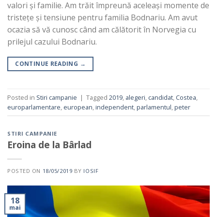
valori și familie. Am trăit împreună aceleași momente de
tristețe și tensiune pentru familia Bodnariu. Am avut
ocazia să vă cunosc când am călătorit în Norvegia cu
prilejul cazului Bodnariu.
CONTINUE READING
→
Posted in
Stiri campanie
|
Tagged
2019
,
alegeri
,
candidat
,
Costea
,
europarlamentare
,
european
,
independent
,
parlamentul
,
peter
STIRI CAMPANIE
Eroina de la Bârlad
POSTED ON
18/05/2019
BY
IOSIF
18
mai