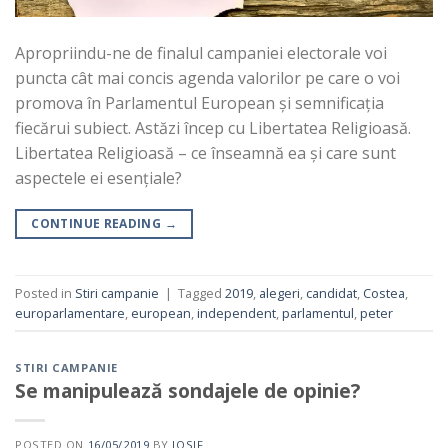
Apropriindu-ne de finalul campaniei electorale voi
puncta cât mai concis agenda valorilor pe care o voi
promova în Parlamentul European și semnificația
fiecărui subiect. Astăzi încep cu Libertatea Religioasă.
Libertatea Religioasă – ce înseamnă ea și care sunt
aspectele ei esențiale?
CONTINUE READING
→
Posted in
Stiri campanie
|
Tagged
2019
,
alegeri
,
candidat
,
Costea
,
europarlamentare
,
european
,
independent
,
parlamentul
,
peter
STIRI CAMPANIE
Se manipulează sondajele de opinie?
POSTED ON
16/05/2019
BY
IOSIF