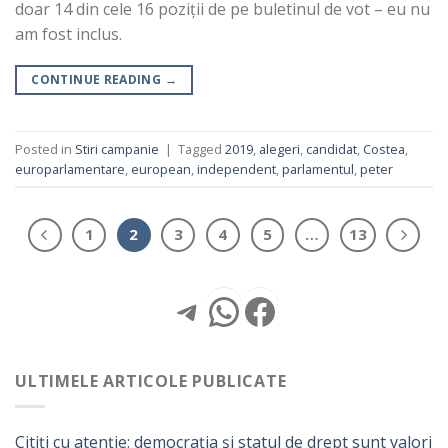
doar 14 din cele 16 poziții de pe buletinul de vot – eu nu
am fost inclus.
CONTINUE READING
→
Posted in
Stiri campanie
|
Tagged
2019
,
alegeri
,
candidat
,
Costea
,
europarlamentare
,
european
,
independent
,
parlamentul
,
peter
1
2
3
4
5
…
13
Telegram
WhatsApp
Facebook
ULTIMELE ARTICOLE PUBLICATE
Citiți cu atenție: democrația și statul de drept sunt valori