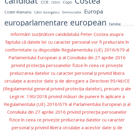
candidat
Costea
CCR
Copii
CEDO
Europa
Costin Alamariu
Călin Georgescu
Democratie
european
europarlamentare
familie
independent
Informăm susținătorii candidatului Peter Costea asupra
Israel
Hamas
Germania
LGBT
faptului că datele lor cu caracter personal vor fi prelucrate în
Marcel Ciolacu
parlament
NATO
OMS
Numerar
conformitate cu dispozițiile Regulamentului (UE) 2016/679 al
parlamentul
Parlamentul European
Parlamentului European şi al Consiliului din 27 aprilie 2016
Peter Costea
privind protecţia persoanelor fizice în ceea ce priveşte
peter
PNL
Partidul Republican
prelucrarea datelor cu caracter personal şi privind libera
Romania
Recenzie carte
PSD
Prezidentiale
circulaţie a acestor date şi de abrogare a Directivei 95/46/CE
Schengen
SUA
Valori
(Regulamentul general privind protecţia datelor), precum şi ale
Trump
Ucraina
Ursula
Ursula von der Leyen
Legii nr. 190/2018 privind măsuri de punere în aplicare a
Regulamentului (UE) 2016/679 al Parlamentului European şi al
Consiliului din 27 aprilie 2016 privind protecţia persoanelor
fizice în ceea ce priveşte prelucrarea datelor cu caracter
personal şi privind libera circulaţie a acestor date şi de
ROMÂNIA
INTERNAȚIONAL
PRESĂ
C V PETER COSTEA