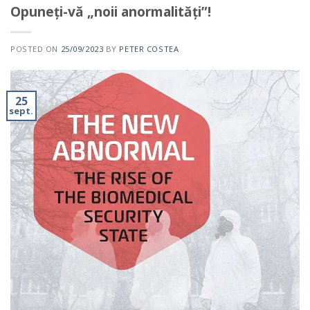
Opuneți-vă „noii anormalități”!
POSTED ON
25/09/2023
BY
PETER COSTEA
25
sept.