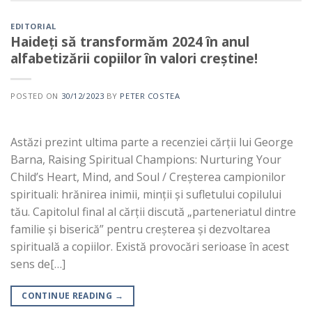
EDITORIAL
Haideți să transformăm 2024 în anul
alfabetizării copiilor în valori creștine!
POSTED ON
30/12/2023
BY
PETER COSTEA
Astăzi prezint ultima parte a recenziei cărții lui George
Barna, Raising Spiritual Champions: Nurturing Your
Child’s Heart, Mind, and Soul / Creșterea campionilor
spirituali: hrănirea inimii, minții și sufletului copilului
tău. Capitolul final al cărții discută „parteneriatul dintre
familie și biserică” pentru creșterea și dezvoltarea
spirituală a copiilor. Există provocări serioase în acest
sens de[…]
CONTINUE READING
→