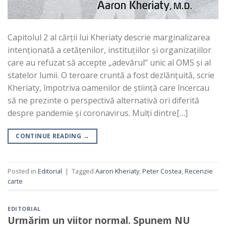
Capitolul 2 al cărții lui Kheriaty descrie marginalizarea
intenționată a cetățenilor, instituțiilor și organizațiilor
care au refuzat să accepte „adevărul” unic al OMS și al
statelor lumii. O teroare cruntă a fost dezlănțuită, scrie
Kheriaty, împotriva oamenilor de știință care încercau
să ne prezinte o perspectivă alternativă ori diferită
despre pandemie și coronavirus. Mulți dintre[…]
CONTINUE READING
→
Posted in
Editorial
|
Tagged
Aaron Kheriaty
,
Peter Costea
,
Recenzie
carte
EDITORIAL
Urmărim un viitor normal. Spunem NU