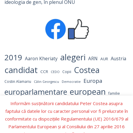
ideologia de gen, în plenul ONU
alegeri
2019
Aaron Kheriaty
ARN
Austria
AUR
candidat
Costea
CCR
Copii
CEDO
Europa
Costin Alamariu
Călin Georgescu
Democratie
european
europarlamentare
familie
independent
Informăm susținătorii candidatului Peter Costea asupra
Israel
Hamas
Germania
LGBT
faptului că datele lor cu caracter personal vor fi prelucrate în
Marcel Ciolacu
parlament
NATO
OMS
Numerar
conformitate cu dispozițiile Regulamentului (UE) 2016/679 al
parlamentul
Parlamentul European
Parlamentului European şi al Consiliului din 27 aprilie 2016