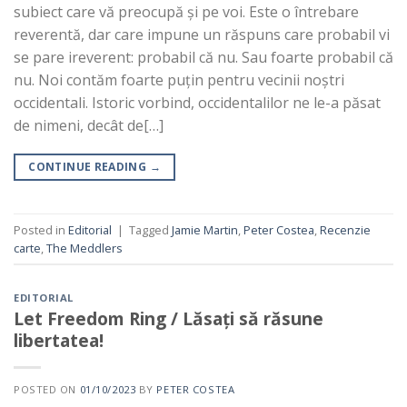
subiect care vă preocupă și pe voi. Este o întrebare
reverentă, dar care impune un răspuns care probabil vi
se pare ireverent: probabil că nu. Sau foarte probabil că
nu. Noi contăm foarte puțin pentru vecinii noștri
occidentali. Istoric vorbind, occidentalilor ne le-a păsat
de nimeni, decât de[…]
CONTINUE READING
→
Posted in
Editorial
|
Tagged
Jamie Martin
,
Peter Costea
,
Recenzie
carte
,
The Meddlers
EDITORIAL
Let Freedom Ring / Lăsați să răsune
libertatea!
POSTED ON
01/10/2023
BY
PETER COSTEA