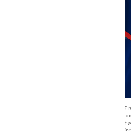
Pre
amp
hao
în