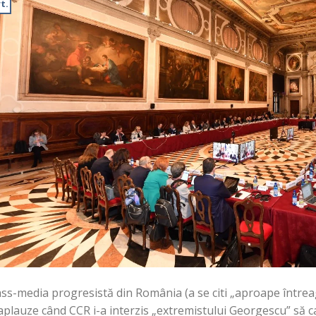
t.
ss-media progresistă din România (a se citi „aproape între
aplauze când CCR i-a interzis „extremistului Georgescu” să ca