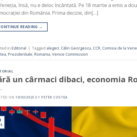
Veneția, însă, nu e deloc încântată. Pe 18 martie a emis a dou
ocrației din România. Prima decizie, din[…]
CONTINUE READING
→
ted in
Editorial
|
Tagged
alegeri
,
Călin Georgescu
,
CCR
,
Comisia de la Vene
tea
,
Prezidentiale
,
Romania
,
Venice Commission
TORIAL
ără un cârmaci dibaci, economia R
STED ON
19/03/2025
BY
PETER COSTEA
9
t.