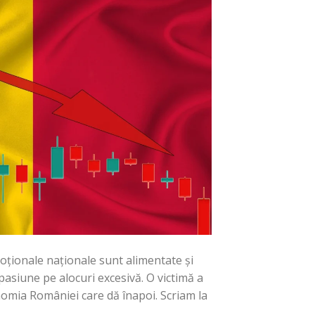
oționale naționale sunt alimentate și
pasiune pe alocuri excesivă. O victimă a
onomia României care dă înapoi. Scriam la