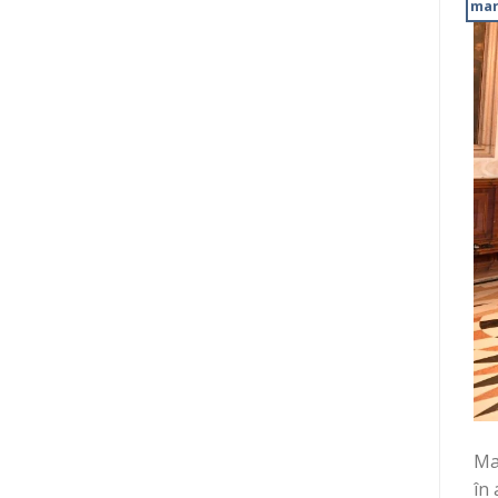
mar
Ma
în 