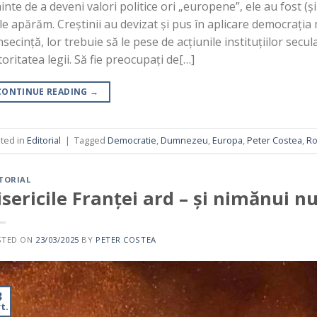
inte de a deveni valori politice ori „europene”, ele au fost (
le apărăm. Creștinii au devizat și pus în aplicare democrația 
secință, lor trebuie să le pese de acțiunile instituțiilor secu
oritatea legii. Să fie preocupați de[…]
CONTINUE READING
→
ted in
Editorial
|
Tagged
Democratie
,
Dumnezeu
,
Europa
,
Peter Costea
,
Ro
TORIAL
isericile Franței ard – și nimănui nu
STED ON
23/03/2025
BY
PETER COSTEA
3
t.