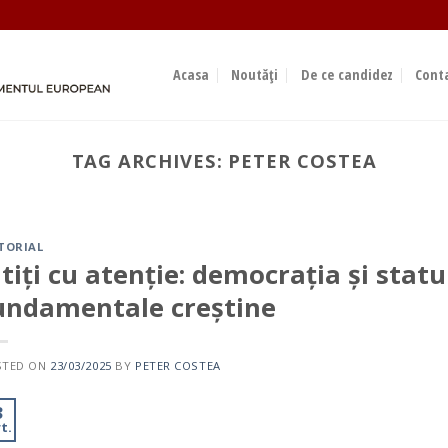
Acasa
Noutăți
De ce candidez
Cont
TAG ARCHIVES:
PETER COSTEA
EDITORIAL
Suntem alături de voi și vă 
ok
sprijin
TORIAL
23/09/2023
itiți cu atenție: democrația și statu
Sondajele de opinie indică faptul că polul conservat
undamentale creștine
care face[...]
CONTINUE READING
→
STED ON
23/03/2025
BY
PETER COSTEA
3
t.