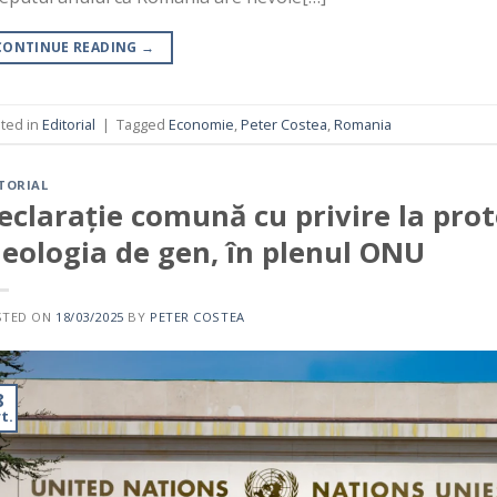
CONTINUE READING
→
ted in
Editorial
|
Tagged
Economie
,
Peter Costea
,
Romania
TORIAL
eclarație comună cu privire la prot
deologia de gen, în plenul ONU
STED ON
18/03/2025
BY
PETER COSTEA
8
t.