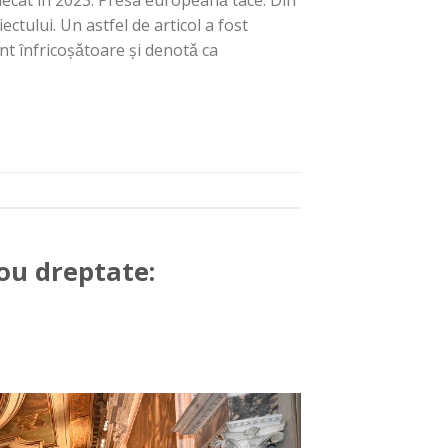
ctului. Un astfel de articol a fost
nt înfricoşǎtoare și denotǎ ca
ou dreptate: