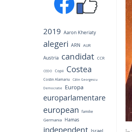
2019
Aaron Kheriaty
alegeri
ARN
AUR
candidat
Austria
CCR
Costea
Copii
CEDO
Costin Alamariu
Călin Georgescu
Europa
Democratie
europarlamentare
european
familie
Hamas
Germania
independent
Israel
În 