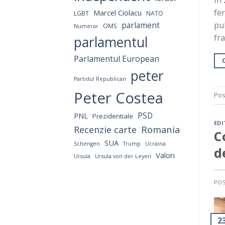
fer
Marcel Ciolacu
LGBT
NATO
pub
parlament
OMS
Numerar
fra
parlamentul
Parlamentul European
peter
Partidul Republican
Peter Costea
Pos
PNL
PSD
Prezidentiale
EDI
Romania
Recenzie carte
C
SUA
Schengen
Trump
Ucraina
d
Valori
Ursula
Ursula von der Leyen
PO
2