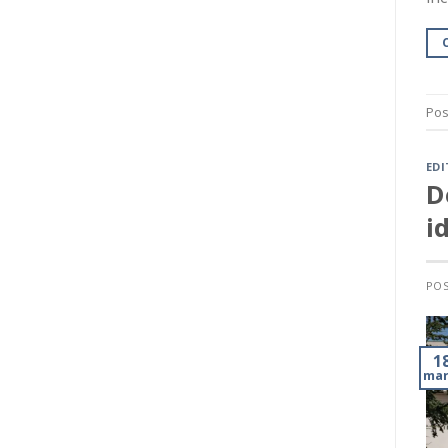
Pos
EDI
D
i
PO
1
mar