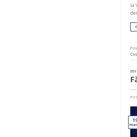
la 
dem
Pos
Cos
EDI
F
PO
1
mar