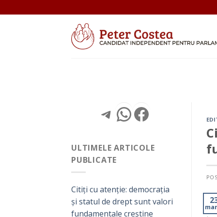
Skip
to
content
Telegram
WhatsApp
Facebo
EDI
C
f
ULTIMELE ARTICOLE
PUBLICATE
PO
Citiți cu atenție: democrația
2
și statul de drept sunt valori
mar
fundamentale creștine