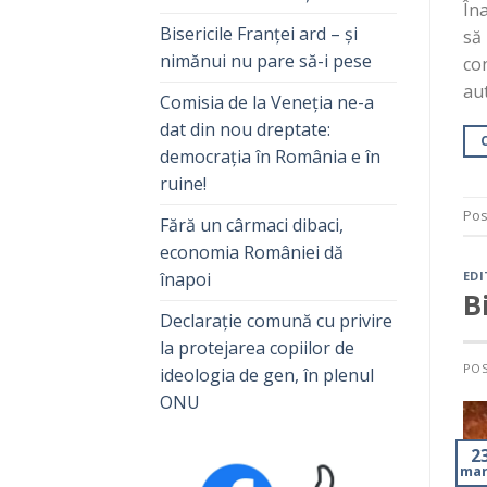
Îna
Bisericile Franței ard – și
să 
nimănui nu pare să-i pese
con
aut
Comisia de la Veneția ne-a
dat din nou dreptate:
democrația în România e în
ruine!
Pos
Fără un cârmaci dibaci,
economia României dă
înapoi
EDI
B
Declarație comună cu privire
la protejarea copiilor de
PO
ideologia de gen, în plenul
ONU
2
mar