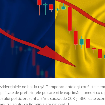
zidențialele ne bat la ușă. Temperamentele și conflictele em
lificate de preferințele pe care ni le exprimăm, uneori cu o 
sului politic prezent al țării, cauzat de CCR și BEC, este ec
ceputul anului că România are nevoie[…]