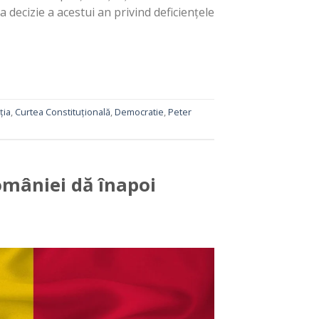
a decizie a acestui an privind deficiențele
ția
,
Curtea Constituțională
,
Democratie
,
Peter
omâniei dă înapoi