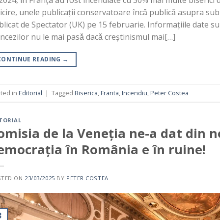
icire, unele publicații conservatoare încǎ publicǎ asupra subie
licat de Spectator (UK) pe 15 februarie. Informațiile date su
ncezilor nu le mai pasǎ dacǎ creștinismul mai[…]
CONTINUE READING
→
ted in
Editorial
|
Tagged
Biserica
,
Franta
,
Incendiu
,
Peter Costea
TORIAL
omisia de la Veneția ne-a dat din n
emocrația în România e în ruine!
STED ON
23/03/2025
BY
PETER COSTEA
3