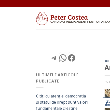
Skip
to
content
Telegram
WhatsApp
Facebo
EDI
A
ULTIMELE ARTICOLE
PUBLICATE
PO
Citiți cu atenție: democrația
2
și statul de drept sunt valori
de
fundamentale creștine