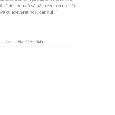
itică desemnată să păstreze trecutul. Cu
eva cu adevărat nou, dar nu[…]
ter Costea
,
PNL
,
PSD
,
UDMR