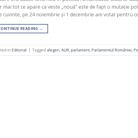
 mai tot ce apare ca veste „nouă” este de fapt o mutație pol
te cuvinte, pe 24 noiembrie și 1 decembrie am votat pentru c
CONTINUE READING
→
ted in
Editorial
|
Tagged
alegeri
,
AUR
,
parlament
,
Parlamentul României
,
Pe