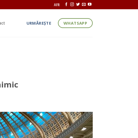
AFR
act
URMĂREȘTE
WHATSAPP
mulțumim pentru
nimic
or format în jurul AUR, din