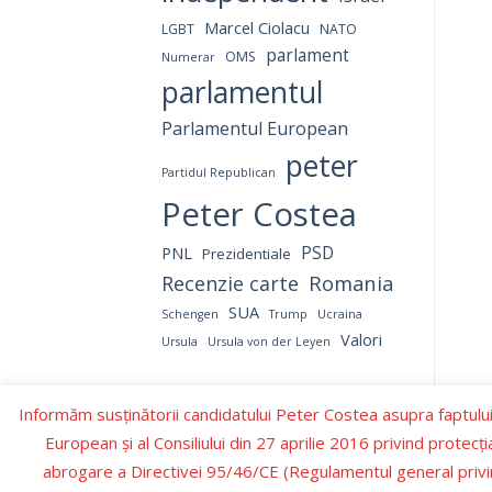
Marcel Ciolacu
LGBT
NATO
parlament
OMS
Numerar
parlamentul
Parlamentul European
peter
Partidul Republican
Peter Costea
PNL
PSD
Prezidentiale
Romania
Recenzie carte
SUA
Schengen
Trump
Ucraina
Valori
Ursula
Ursula von der Leyen
Informăm susținătorii candidatului Peter Costea asupra faptului
European şi al Consiliului din 27 aprilie 2016 privind protecţ
abrogare a Directivei 95/46/CE (Regulamentul general privin