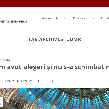
Acasa
Noutăți
De ce candidez
Cont
TAG ARCHIVES:
UDMR
EDITORIAL
Suntem alături de voi și vă 
ok
sprijin
TORIAL
23/09/2023
m avut alegeri și nu s-a schimbat 
Sondajele de opinie indică faptul că polul conservat
care face[...]
STED ON
25/12/2024
BY
PETER COSTEA
CONTINUE READING
→
5
c.