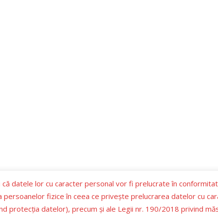
 că datele lor cu caracter personal vor fi prelucrate în conformita
ia persoanelor fizice în ceea ce priveşte prelucrarea datelor cu cara
d protecţia datelor), precum şi ale Legii nr. 190/2018 privind mă