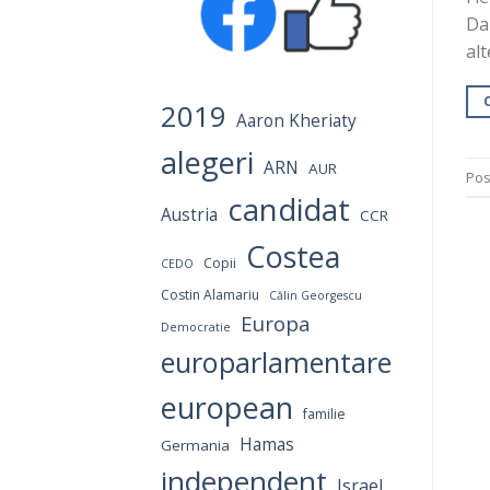
Dar
al
2019
Aaron Kheriaty
alegeri
ARN
AUR
Pos
candidat
Austria
CCR
Costea
Copii
CEDO
Costin Alamariu
Călin Georgescu
Europa
Democratie
europarlamentare
european
familie
Hamas
Germania
independent
Israel