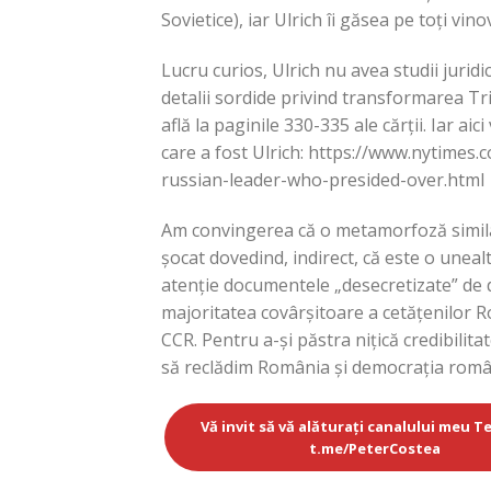
Sovietice), iar Ulrich îi găsea pe toți vi
Lucru curios, Ulrich nu avea studii juridi
detalii sordide privind transformarea Tri
află la paginile 330-335 ale cărții. Iar 
care a fost Ulrich: https://www.nytimes.
russian-leader-who-presided-over.html
Am convingerea că o metamorfoză similar
șocat dovedind, indirect, că este o unealt
atenție documentele „desecretizate” de d
majoritatea covârșitoare a cetățenilor Ro
CCR. Pentru a-și păstra nițică credibilitat
să reclădim România și democrația româ
Vă invit să vă alăturați canalului meu T
t.me/PeterCostea