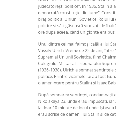
judecătorești politice”. În 1936, Stalin a
democrată constituție din lume”. Constit
braț politic al Uniunii Sovietice. Rolul lu
politice și să-i găsească vinovați de înal
ore după aceea, când un glonte era pus în
Unul dintre cei mai faimoși călăi ai lui Sta
Vassily Ulrich. Vreme de 22 de ani, între 
Suprem al Uniunii Sovietice, fiind Chair
Colegiului Militar al Tribunalului Suprem
(1936-1938), Ulrich a semnat sentințele 
politice. Printre victimele lui au fost Bu
o amenințare pentru Stalin) și Isaac Babel
După semnarea sentinței, condamnații er
Nikolskaya 23, unde erau împușcați, iar a
la doar 10 minute de locul unde își avea
erau scrise de oamenii lui Stalin și de c