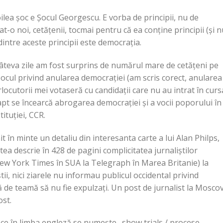
oilea șoc e Șocul Georgescu. E vorba de principii, nu de
at-o noi, cetățenii,
tocmai pentru că ea conține principii (și n
dintre aceste principii este democrația.
âteva zile am fost surprins de numărul mare de cetățeni pe
 șocul privind anularea democrației (am scris corect, anularea
locutorii mei votaseră cu candidații care nu au intrat în curs
 fapt se încearcă abrogarea democrației și a vocii poporului în
ituției, CCR.
t în minte un detaliu din interesanta carte a lui Alan Philps,
ea descrie în 428 de pagini complicitatea jurnaliștilor
a New York Times în SUA la Telegraph în Marea Britanie) la
iștii, nici ziarele nu informau publicul occidental privind
 de teamă să nu fie expulzați. Un post de jurnalist la Mosco
ost.
a ce în limba engleză se numește „show trials / procese