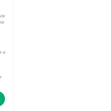
ste
 se
e-a
e