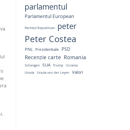
parlamentul
Parlamentul European
peter
eva
Partidul Republican
Peter Costea
PNL
PSD
Prezidentiale
Romania
lul
Recenzie carte
SUA
Schengen
Trump
Ucraina
ni
Valori
Ursula
Ursula von der Leyen
me
 era
u,