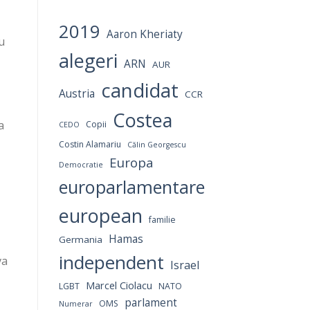
2019
Aaron Kheriaty
u
alegeri
ARN
AUR
candidat
Austria
CCR
Costea
a
Copii
CEDO
Costin Alamariu
Călin Georgescu
Europa
Democratie
europarlamentare
european
familie
Hamas
Germania
independent
va
Israel
Marcel Ciolacu
LGBT
NATO
parlament
OMS
Numerar