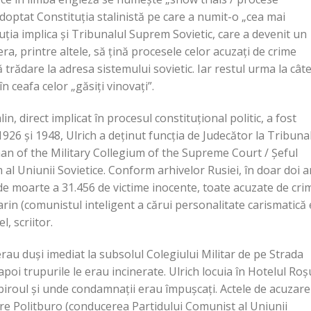
 adoptat Constituția stalinistă pe care a numit-o „cea mai
uția implica și Tribunalul Suprem Sovietic, care a devenit un
i era, printre altele, să țină procesele celor acuzați de crime
tă trădare la adresa sistemului sovietic. Iar restul urma la cât
 ceafa celor „găsiți vinovați”.
lin, direct implicat în procesul constituțional politic, a fost
1926 și 1948, Ulrich a deținut funcția de Judecător la Tribuna
man of the Military Collegium of the Supreme Court / Șeful
 al Uniunii Sovietice. Conform arhivelor Rusiei, în doar doi a
de moarte a 31.456 de victime inocente, toate acuzate de cri
harin (comunistul inteligent a cărui personalitate carismatică
, scriitor.
au duși imediat la subsolul Colegiului Militar de pe Strada
poi trupurile le erau incinerate. Ulrich locuia în Hotelul Roș
 biroul și unde condamnații erau împușcați. Actele de acuzare
ătre Politburo (conducerea Partidului Comunist al Uniunii