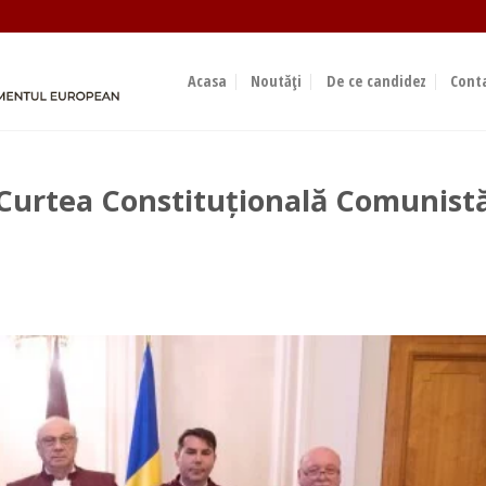
Acasa
Noutăți
De ce candidez
Cont
Curtea Constituțională Comunist