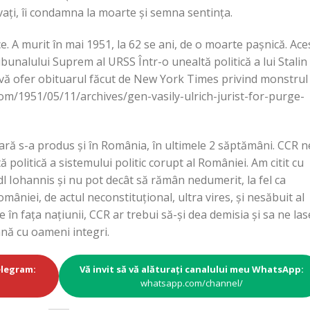
novați, îi condamna la moarte și semna sentința.
ce. A murit în mai 1951, la 62 se ani, de o moarte pașnică. Ace
bunalului Suprem al URSS Într-o unealtă politică a lui Stalin
aici vă ofer obituarul făcut de New York Times privind monstrul
com/1951/05/11/archives/gen-vasily-ulrich-jurist-for-purge-
ă s-a produs și în România, în ultimele 2 săptămâni. CCR n
ă politică a sistemului politic corupt al României. Am citit cu
l Iohannis și nu pot decât să rămân nedumerit, la fel ca
mâniei, de actul neconstituțional, ultra vires, și nesăbuit al
e în fața națiunii, CCR ar trebui să-și dea demisia și sa ne las
nă cu oameni integri.
elegram:
Vă invit să vă alăturați canalului meu WhatsApp:
whatsapp.com/channel/