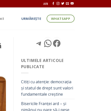
AFR
act
URMĂREȘTE
WHATSAPP
Telegram
WhatsApp
Facebook
ă
ULTIMELE ARTICOLE
PUBLICATE
Citiți cu atenție: democrația
și statul de drept sunt valori
fundamentale creștine
Bisericile Franței ard – și
nimănui nu pare să-i pese