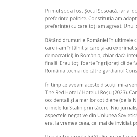
Primul șoc a fost Șocul Șosoacă, iar al d
preferințe politice. Constituția am adopt
preferințe) cu care toți am agreat. Unul 
Bătând drumurile României în ultimele c
care i-am întâlnit și care și-au exprimat
democrației) în România, chiar dacă inter
finală. Erau toți foarte îngrijorați că de
România tocmai de către gardianul Const
În timp ce aveam aceste discuții mi-a veni
The Red Hotel / Hotelul Roșu (2023). Cart
occidentali și a marilor cotidiene (de l
crimele lui Stalin prin tăcere. Nici jurnal
aspectele negative din Uniunea Sovietică
era, la vremea ceea, cel mai de invidiat p
Una dintre ororile lui Stalin au fost cee