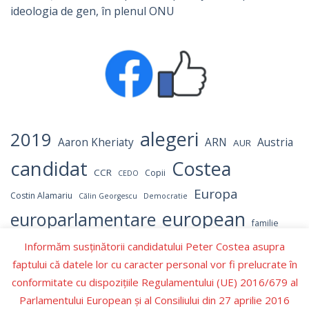
ideologia de gen, în plenul ONU
alegeri
2019
Aaron Kheriaty
ARN
Austria
AUR
candidat
Costea
CCR
Copii
CEDO
Europa
Costin Alamariu
Călin Georgescu
Democratie
european
europarlamentare
familie
independent
Informăm susținătorii candidatului Peter Costea asupra
Israel
Hamas
Germania
LGBT
faptului că datele lor cu caracter personal vor fi prelucrate în
Marcel Ciolacu
parlament
NATO
OMS
Numerar
conformitate cu dispozițiile Regulamentului (UE) 2016/679 al
parlamentul
Parlamentul European
Parlamentului European şi al Consiliului din 27 aprilie 2016