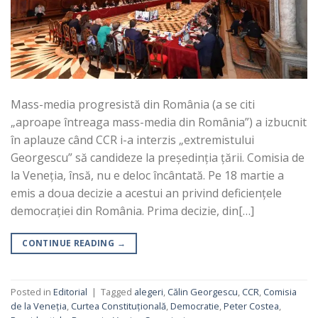
Mass-media progresistă din România (a se citi
„aproape întreaga mass-media din România”) a izbucnit
în aplauze când CCR i-a interzis „extremistului
Georgescu” să candideze la președinția țării. Comisia de
la Veneția, însă, nu e deloc încântată. Pe 18 martie a
emis a doua decizie a acestui an privind deficiențele
democrației din România. Prima decizie, din[…]
CONTINUE READING
→
Posted in
Editorial
|
Tagged
alegeri
,
Călin Georgescu
,
CCR
,
Comisia
de la Veneția
,
Curtea Constituțională
,
Democratie
,
Peter Costea
,