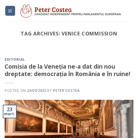
Skip
to
content
TAG ARCHIVES:
VENICE COMMISSION
EDITORIAL
Suntem alături de voi și
vă mulțumim pentru
EDITORIAL
Comisia de la Veneția ne-a dat din nou
sprijin
dreptate: democrația în România e în ruine!
23/09/2023
Sondajele de opinie indică faptul că polul
POSTED ON
23/03/2025
BY
PETER COSTEA
conservator format în jurul AUR, din care
face[...]
23
CONTINUE READING
→
mart.