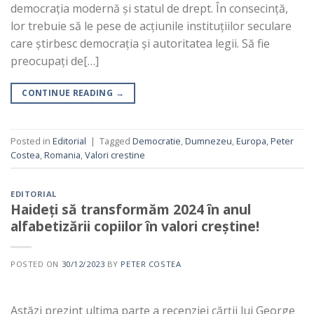
democrația modernă și statul de drept. În consecință,
lor trebuie să le pese de acțiunile instituțiilor seculare
care știrbesc democrația și autoritatea legii. Să fie
preocupați de[…]
CONTINUE READING
→
Posted in
Editorial
|
Tagged
Democratie
,
Dumnezeu
,
Europa
,
Peter
Costea
,
Romania
,
Valori crestine
EDITORIAL
Haideți să transformăm 2024 în anul
alfabetizării copiilor în valori creștine!
POSTED ON
30/12/2023
BY
PETER COSTEA
Astăzi prezint ultima parte a recenziei cărții lui George