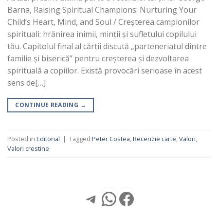
Barna, Raising Spiritual Champions: Nurturing Your
Child’s Heart, Mind, and Soul / Creșterea campionilor
spirituali: hrănirea inimii, minții și sufletului copilului
tău. Capitolul final al cărții discută „parteneriatul dintre
familie și biserică” pentru creșterea și dezvoltarea
spirituală a copiilor. Există provocări serioase în acest
sens de[…]
CONTINUE READING
→
Posted in
Editorial
|
Tagged
Peter Costea
,
Recenzie carte
,
Valori
,
Valori crestine
Telegram
WhatsApp
Facebook