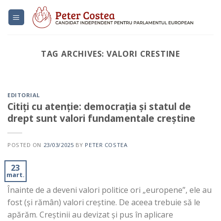
Skip
to
content
TAG ARCHIVES:
VALORI CRESTINE
EDITORIAL
Suntem alături de voi și
vă mulțumim pentru
EDITORIAL
Citiți cu atenție: democrația și statul de
sprijin
drept sunt valori fundamentale creștine
23/09/2023
Sondajele de opinie indică faptul că polul
POSTED ON
23/03/2025
BY
PETER COSTEA
conservator format în jurul AUR, din care
face[...]
23
mart.
CONTINUE READING
→
Înainte de a deveni valori politice ori „europene”, ele au
fost (și rămân) valori creștine. De aceea trebuie să le
apărăm. Creștinii au devizat și pus în aplicare