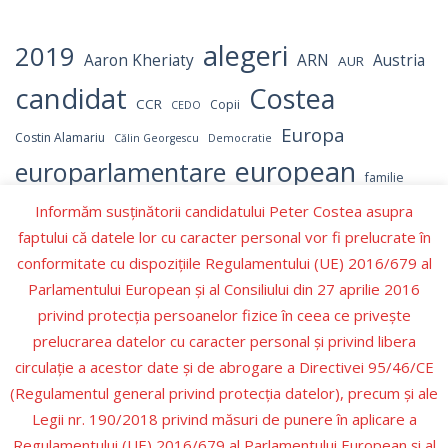
alegeri
2019
Aaron Kheriaty
ARN
Austria
AUR
candidat
Costea
CCR
Copii
CEDO
Europa
Costin Alamariu
Călin Georgescu
Democratie
european
europarlamentare
familie
independent
Informăm susținătorii candidatului Peter Costea asupra
Israel
Hamas
Germania
LGBT
faptului că datele lor cu caracter personal vor fi prelucrate în
Marcel Ciolacu
parlament
NATO
OMS
Numerar
conformitate cu dispozițiile Regulamentului (UE) 2016/679 al
parlamentul
Parlamentul European
Parlamentului European şi al Consiliului din 27 aprilie 2016
Peter Costea
privind protecţia persoanelor fizice în ceea ce priveşte
peter
PNL
Partidul Republican
prelucrarea datelor cu caracter personal şi privind libera
Romania
Recenzie carte
PSD
Prezidentiale
circulaţie a acestor date şi de abrogare a Directivei 95/46/CE
Schengen
SUA
Valori
(Regulamentul general privind protecţia datelor), precum şi ale
Trump
Ucraina
Ursula
Ursula von der Leyen
Legii nr. 190/2018 privind măsuri de punere în aplicare a
Regulamentului (UE) 2016/679 al Parlamentului European şi al