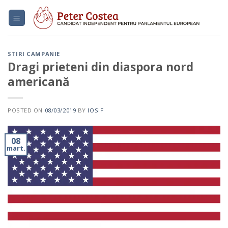
Skip
to
content
STIRI CAMPANIE
Dragi prieteni din diaspora nord
americană
POSTED ON
08/03/2019
BY
IOSIF
08
mart.