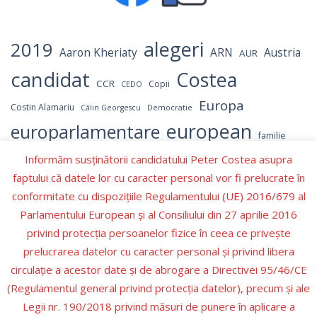
alegeri
2019
Aaron Kheriaty
ARN
Austria
AUR
candidat
Costea
CCR
Copii
CEDO
Europa
Costin Alamariu
Călin Georgescu
Democratie
european
europarlamentare
familie
independent
Informăm susținătorii candidatului Peter Costea asupra
Israel
Hamas
Germania
LGBT
faptului că datele lor cu caracter personal vor fi prelucrate în
Marcel Ciolacu
parlament
NATO
OMS
Numerar
conformitate cu dispozițiile Regulamentului (UE) 2016/679 al
parlamentul
Parlamentul European
Parlamentului European şi al Consiliului din 27 aprilie 2016
privind protecţia persoanelor fizice în ceea ce priveşte
Peter Costea
peter
PNL
Partidul Republican
prelucrarea datelor cu caracter personal şi privind libera
Romania
Recenzie carte
PSD
Prezidentiale
circulaţie a acestor date şi de abrogare a Directivei 95/46/CE
Schengen
SUA
Valori
(Regulamentul general privind protecţia datelor), precum şi ale
Trump
Ucraina
Ursula
Ursula von der Leyen
Legii nr. 190/2018 privind măsuri de punere în aplicare a