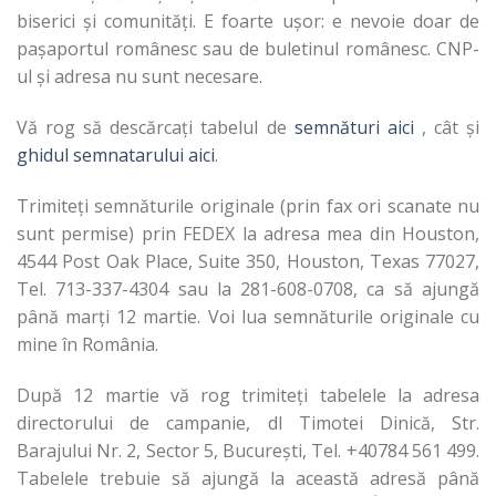
biserici și comunități. E foarte ușor: e nevoie doar de
pașaportul românesc sau de buletinul românesc. CNP-
ul și adresa nu sunt necesare.
Vă rog să descărcați tabelul de
semnături aici
, cât și
ghidul semnatarului aici
.
Trimiteți semnăturile originale (prin fax ori scanate nu
sunt permise) prin FEDEX la adresa mea din Houston,
4544 Post Oak Place, Suite 350, Houston, Texas 77027,
Tel. 713-337-4304 sau la 281-608-0708, ca să ajungă
până marți 12 martie. Voi lua semnăturile originale cu
mine în România.
După 12 martie vă rog trimiteți tabelele la adresa
directorului de campanie, dl Timotei Dinică, Str.
Barajului Nr. 2, Sector 5, București, Tel. +40784 561 499.
Tabelele trebuie să ajungă la această adresă până