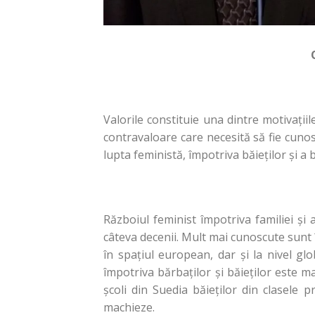
Valorile constituie una dintre motivați
contravaloare care necesită să fie cunos
lupta feministă, împotriva băieților și a 
Războiul feminist împotriva familiei și 
câteva decenii. Mult mai cunoscute sunt î
în spațiul european, dar și la nivel glo
împotriva bărbaților și băieților este m
școli din Suedia băieților din clasele p
machieze.