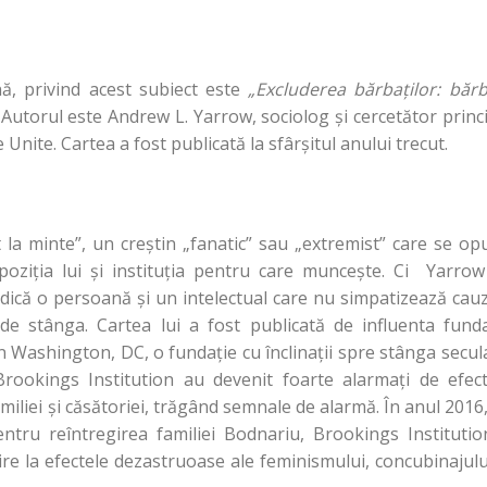
ă, privind acest subiect este
„Excluderea bărbaţilor: bărb
. Autorul este Andrew L. Yarrow, sociolog şi cercetător princ
 Unite. Cartea a fost publicată la sfârşitul anului trecut.
la minte”, un creştin „fanatic” sau „extremist” care se o
 poziţia lui şi instituţia pentru care munceşte. Ci Yarro
adică o persoană şi un intelectual care nu simpatizează cau
 de stânga. Cartea lui a fost publicată de influenta fund
 Washington, DC, o fundaţie cu înclinaţii spre stânga secul
a Brookings Institution au devenit foarte alarmaţi de efec
miliei şi căsătoriei, trăgând semnale de alarmă. În anul 2016
entru reîntregirea familiei Bodnariu, Brookings Instituti
vire la efectele dezastruoase ale feminismului, concubinajulu