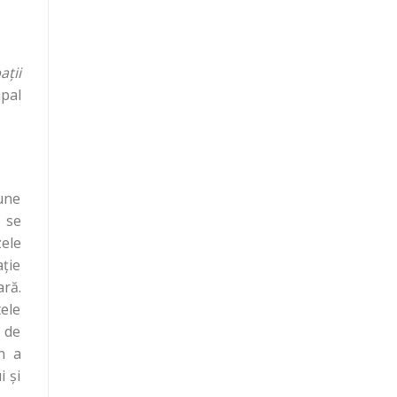
aţii
ipal
pune
w se
zele
aţie
ară.
tele
, de
on a
i şi