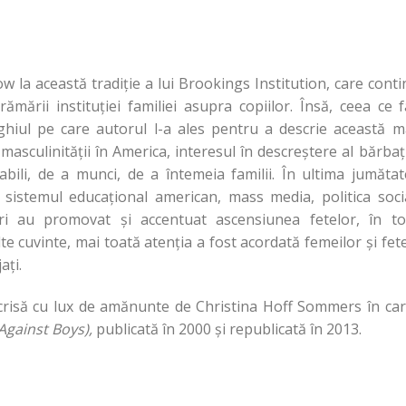
 la această tradiţie a lui Brookings Institution, care cont
mării instituţiei familiei asupra copiilor. Însă, ceea ce 
ghiul pe care autorul l-a ales pentru a descrie această m
 masculinităţii în America, interesul în descreştere al bărbaţ
abili, de a munci, de a întemeia familii. În ultima jumăta
 sistemul educaţional american, mass media, politica soci
etări au promovat şi accentuat ascensiunea fetelor, în to
lte cuvinte, mai toată atenţia a fost acordată femeilor şi fet
aţi.
escrisă cu lux de amănunte de Christina Hoff Sommers în ca
Against Boys),
publicată în 2000 şi republicată în 2013.