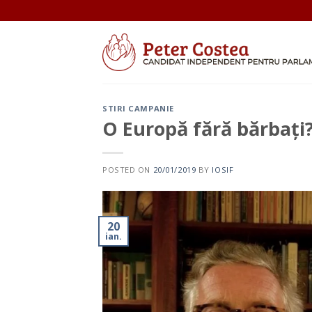
Skip
to
content
STIRI CAMPANIE
O Europă fără bărbați
POSTED ON
20/01/2019
BY
IOSIF
20
ian.