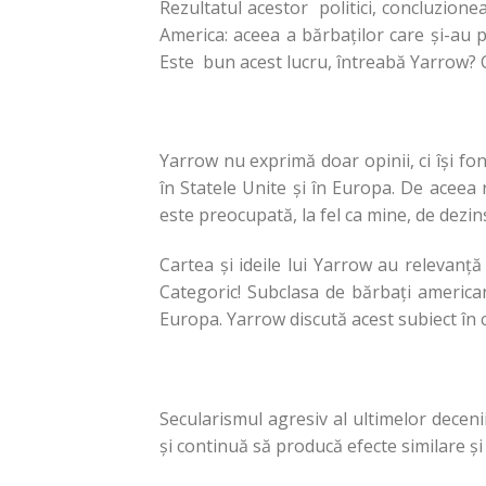
Rezultatul acestor politici, concluzion
America: aceea a bărbaţilor care şi-au p
Este bun acest lucru, întreabă Yarrow? 
Yarrow nu exprimă doar opinii, ci îşi fo
în Statele Unite şi în Europa. De aceea 
este preocupată, la fel ca mine, de dezins
Cartea şi ideile lui Yarrow au releva
Categoric! Subclasa de bărbaţi american
Europa. Yarrow discută acest subiect în ce
Secularismul agresiv al ultimelor deceni
şi continuă să producă efecte similare şi 