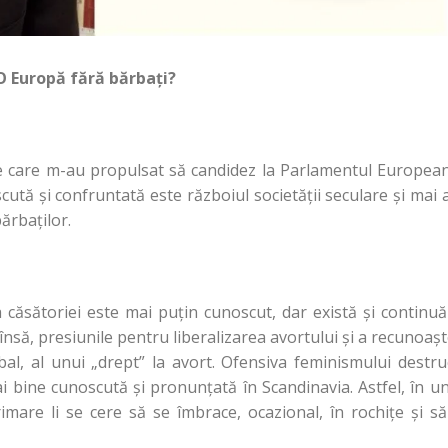
O Europă fără bărbați?
ile care m-au propulsat să candidez la Parlamentul Europea
cută și confruntată este războiul societății seculare și mai 
bărbaților.
a căsătoriei este mai puțin cunoscut, dar există și continu
nsă, presiunile pentru liberalizarea avortului și a recunoașt
bal, al unui „drept” la avort. Ofensiva feminismului destru
ai bine cunoscută și pronunțată în Scandinavia. Astfel, în u
rimare li se cere să se îmbrace, ocazional, în rochițe și s