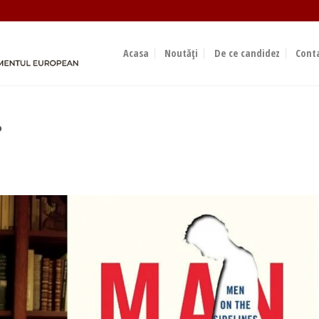
Acasa
Noutăți
De ce candidez
Cont
?