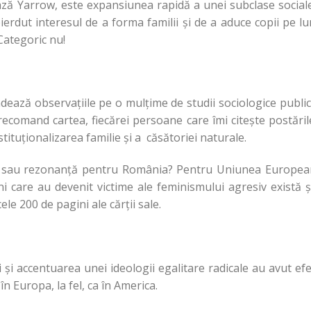
ează Yarrow, este expansiunea rapidă a unei subclase social
ierdut interesul de a forma familii şi de a aduce copii pe l
Categoric nu!
ndează observaţiile pe o mulţime de studii sociologice publi
recomand cartea, fiecărei persoane care îmi citeşte postăril
tituţionalizarea familie şi a căsătoriei naturale.
nţă sau rezonanţă pentru România? Pentru Uniunea Europea
i care au devenit victime ale feminismului agresiv există ş
le 200 de pagini ale cărţii sale.
i şi accentuarea unei ideologii egalitare radicale au avut ef
în Europa, la fel, ca în America.