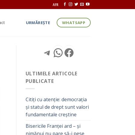
AFR
act
URMĂREȘTE
WHATSAPP
Telegram
WhatsApp
Facebook
ULTIMELE ARTICOLE
PUBLICATE
Citiți cu atenție: democrația
și statul de drept sunt valori
fundamentale creștine
Bisericile Franței ard – și
nimănui nu pare să-i pese