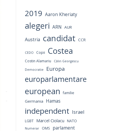
2019
Aaron Kheriaty
alegeri
ARN
AUR
candidat
Austria
CCR
Costea
Copii
CEDO
Costin Alamariu
Călin Georgescu
Europa
Democratie
europarlamentare
european
familie
Hamas
Germania
independent
Israel
Marcel Ciolacu
LGBT
NATO
parlament
OMS
Numerar