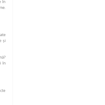
e în
ume.
cate
e şi
nă?
i în
ecte