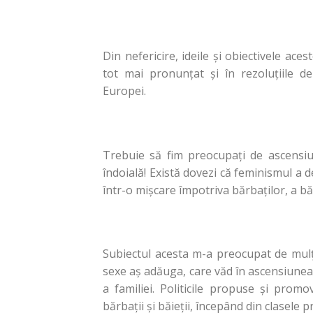
Din nefericire, ideile și obiectivele ace
tot mai pronunțat și în rezoluțiile d
Europei.
Trebuie să fim preocupați de ascensiu
îndoială! Există dovezi că feminismul a 
într-o mişcare împotriva bărbaţilor, a băie
Subiectul acesta m-a preocupat de mulţ
sexe aş adăuga, care văd în ascensiunea 
a familiei. Politicile propuse şi prom
bărbaţii şi băieţii, începând din clasele 