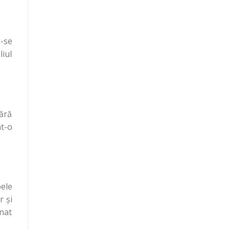
u-se
iul
ără
at-o
bele
r şi
onat