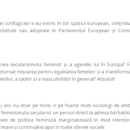
stei conflagrații s-au extins în tot spațiul european, simţind
ezbătute sau adoptate în Parlamentul European și Consil
nea secularismului feminist şi a agendei lui în Europa? F
deturnat mişcarea pentru egalitatea femeilor şi a transform
ţilor, a taţilor şi a masculinităţii în general? Absolut!
i ani, nu doar pe mine, ci pe foarte mulţi sociologi de am
feminismului secularist un pericol direct la adresa bărbaţilo
ovate de politica feministă marginalizează în mod intenţi
primare şi continuând apoi în toate sferele sociale.