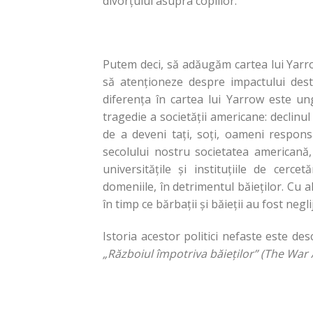
divorţului asupra copiilor.
Putem deci, să adăugăm cartea lui Yarrow
să atenţioneze despre impactului destră
diferenţa în cartea lui Yarrow este un
tragedie a societăţii americane: declinul
de a deveni taţi, soţi, oameni respons
secolului nostru societatea americană,
universităţile şi instituţiile de cerc
domeniile, în detrimentul băieţilor. Cu a
în timp ce bărbaţii şi băieţii au fost neglij
Istoria acestor politici nefaste este d
„Războiul împotriva băieţilor” (The War 