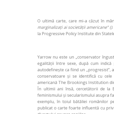
O ultimă carte, care mi-a căzut în mân
marginalizaţi ai societăţii americane” ()
la Progressive Policy Institute din Statele
Yarrow nu este un „conservator îngust 
egalităţii între sexe, după cum indică
autodefineşte ca fiind un „progresist”, 
conservatoare şi se identifică cu cele
americană The Brookings Institution din
În ultimii ani însă, cercetătorii de l
feminismului şi secularismului asupra fa
exemplu, în toiul bătăliei românilor p
publicat o carte foarte influentă cu pri