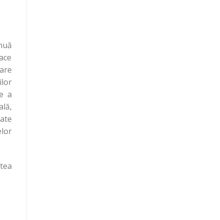
inuă
face
are
ilor
te a
ală,
ate
elor
rtea