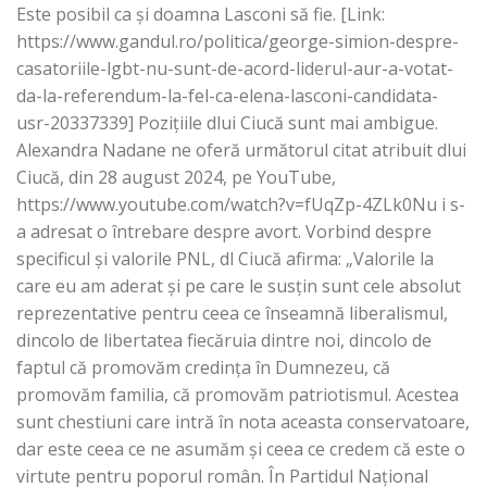
Este posibil ca și doamna Lasconi să fie. [Link:
https://www.gandul.ro/politica/george-simion-despre-
casatoriile-lgbt-nu-sunt-de-acord-liderul-aur-a-votat-
da-la-referendum-la-fel-ca-elena-lasconi-candidata-
usr-20337339] Pozițiile dlui Ciucă sunt mai ambigue.
Alexandra Nadane ne oferă următorul citat atribuit dlui
Ciucă, din 28 august 2024, pe YouTube,
https://www.youtube.com/watch?v=fUqZp-4ZLk0Nu i s-
a adresat o întrebare despre avort. Vorbind despre
specificul și valorile PNL, dl Ciucă afirma: „Valorile la
care eu am aderat și pe care le susțin sunt cele absolut
reprezentative pentru ceea ce înseamnă liberalismul,
dincolo de libertatea fiecăruia dintre noi, dincolo de
faptul că promovăm credința în Dumnezeu, că
promovăm familia, că promovăm patriotismul. Acestea
sunt chestiuni care intră în nota aceasta conservatoare,
dar este ceea ce ne asumăm și ceea ce credem că este o
virtute pentru poporul român. În Partidul Național