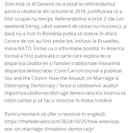
Știm însă că dl Geoană nu a votat la referendumul
pentru căsătorie din octombrie 2018. Justificarea că a
fost ocupat nu merge. Referendumul a ținut 2 zile (un
weekend întreg, când oamenii de obicei nu muncesc), și
dacă nu a fost în România putea să voteze în afară.
Centre de vot au fost peste tot, inclusiv la Bruxelles,
inima NATO. Închei cu o informație bombă: în America
tocmai a fost publicată o carte care explica de ce
dispariția căsătoriei și familiei tradiționale înseamnă
dispariția democrației. Conn Carroll tocmai a publicat
Sex and the Citizen: How the Assault on Marriage is
Destroying Democracy / Sexul și cetățeanul: asaltul
împotriva căsătoriei distruge democrația.Voi încerca să
obțin cartea și să fac o recenzie în limba română.
Pentru moment vă ofer o recenzie în engleză:
https://thefederalist.com/2024/10/25/how-americas-
war-on-marriage-threatens-democracy/