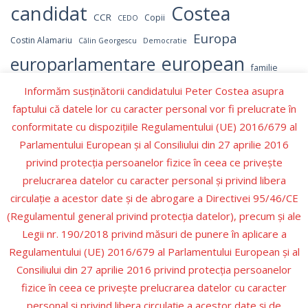
candidat
Costea
CCR
Copii
CEDO
Europa
Costin Alamariu
Călin Georgescu
Democratie
european
europarlamentare
familie
independent
Informăm susținătorii candidatului Peter Costea asupra
Israel
Hamas
Germania
LGBT
faptului că datele lor cu caracter personal vor fi prelucrate în
Marcel Ciolacu
parlament
NATO
OMS
Numerar
conformitate cu dispozițiile Regulamentului (UE) 2016/679 al
parlamentul
Parlamentul European
Parlamentului European şi al Consiliului din 27 aprilie 2016
Peter Costea
privind protecţia persoanelor fizice în ceea ce priveşte
peter
PNL
Partidul Republican
prelucrarea datelor cu caracter personal şi privind libera
Romania
Recenzie carte
PSD
Prezidentiale
circulaţie a acestor date şi de abrogare a Directivei 95/46/CE
Schengen
SUA
Valori
(Regulamentul general privind protecţia datelor), precum şi ale
Trump
Ucraina
Ursula
Ursula von der Leyen
Legii nr. 190/2018 privind măsuri de punere în aplicare a
Regulamentului (UE) 2016/679 al Parlamentului European şi al
Consiliului din 27 aprilie 2016 privind protecţia persoanelor
fizice în ceea ce priveşte prelucrarea datelor cu caracter
personal şi privind libera circulaţie a acestor date şi de