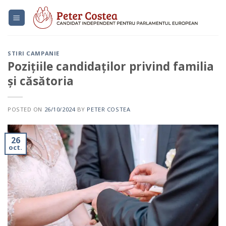
Skip
to
content
STIRI CAMPANIE
Pozițiile candidaților privind familia
și căsătoria
POSTED ON
26/10/2024
BY
PETER COSTEA
26
oct.