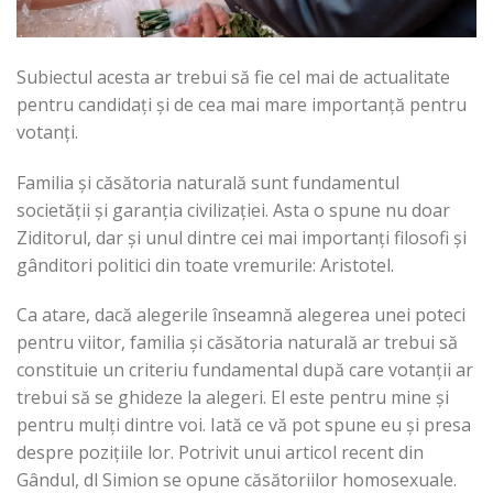
Subiectul acesta ar trebui să fie cel mai de actualitate
pentru candidați și de cea mai mare importanță pentru
votanți.
Familia și căsătoria naturală sunt fundamentul
societății și garanția civilizației. Asta o spune nu doar
Ziditorul, dar și unul dintre cei mai importanți filosofi și
gânditori politici din toate vremurile: Aristotel.
Ca atare, dacă alegerile înseamnă alegerea unei poteci
pentru viitor, familia și căsătoria naturală ar trebui să
constituie un criteriu fundamental după care votanții ar
trebui să se ghideze la alegeri. El este pentru mine și
pentru mulți dintre voi. Iată ce vă pot spune eu și presa
despre pozițiile lor. Potrivit unui articol recent din
Gândul, dl Simion se opune căsătoriilor homosexuale.