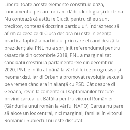
Liberal toate aceste elemente constituie baza,
fundamentul pe care noi am clădit ideologia și doctrina.
Nu contează că astăzi e Ciucă, pentru că eu sunt
trecător, contează doctrina partidului”. Îndrăznesc să
afirm că ceea ce dl Ciucă declară nu este în esența
practica faptică a partidului prin care el candidează la
prezidențiale. PNL nu a sprijinit referendumul pentru
căsătorie din octombrie 2018, PNL a marginalizat
candidații creștini la parlamentarele din decembrie
2020, PNL e infiltrat până la vârful lui de progresiști și
neomarxiști, iar dl Orban a promovat revoluția sexuală
pe vremea când era în alianță cu PSD. Cât despre dl
Geoană, revin la comentariul săptămânilor trecute
privind cartea lui, Bătălia pentru viitorul României
(Gândurile unui român la vârful NATO). Cartea nu pare
să aloce un loc central, nici marginal, familiei în viitorul
României. Subiectul nu este discutat.