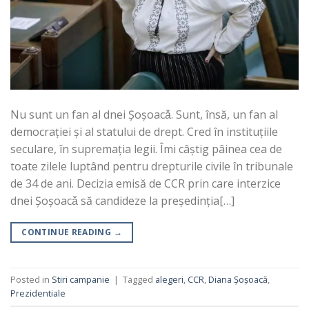
Nu sunt un fan al dnei Șoșoacǎ. Sunt, însă, un fan al
democrației şi al statului de drept. Cred în instituțiile
seculare, în supremația legii. Îmi câștig pâinea cea de
toate zilele luptând pentru drepturile civile în tribunale
de 34 de ani. Decizia emisă de CCR prin care interzice
dnei Șoșoacǎ să candideze la președinția[…]
CONTINUE READING
→
Posted in
Stiri campanie
|
Tagged
alegeri
,
CCR
,
Diana Șoșoacă
,
Prezidentiale