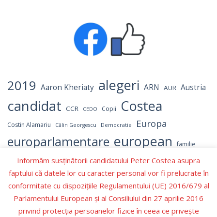
alegeri
2019
Aaron Kheriaty
ARN
Austria
AUR
candidat
Costea
CCR
Copii
CEDO
Europa
Costin Alamariu
Călin Georgescu
Democratie
european
europarlamentare
familie
independent
Informăm susținătorii candidatului Peter Costea asupra
Israel
Hamas
Germania
LGBT
faptului că datele lor cu caracter personal vor fi prelucrate în
Marcel Ciolacu
parlament
NATO
OMS
Numerar
conformitate cu dispozițiile Regulamentului (UE) 2016/679 al
parlamentul
Parlamentul European
Parlamentului European şi al Consiliului din 27 aprilie 2016
privind protecţia persoanelor fizice în ceea ce priveşte
Peter Costea
peter