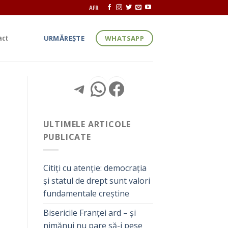
AFR
act
URMĂREȘTE
WHATSAPP
Telegram
WhatsApp
Facebook
ULTIMELE ARTICOLE
PUBLICATE
Citiți cu atenție: democrația
și statul de drept sunt valori
fundamentale creștine
Bisericile Franței ard – și
nimănui nu pare să-i pese