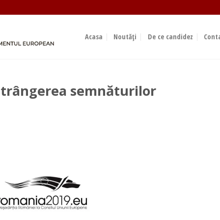
Acasa
Noutăți
De ce candidez
Cont
strângerea semnăturilor