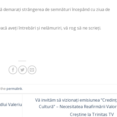
 să demarați strângerea de semnături începând cu ziua de
acă aveți întrebări și nelămuriri, vă rog să ne scrieți.
 the
permalink
.
Vă invităm să vizionați emisiunea “Credinț
lui Valeriu
Cultură” – Necesitatea Reafirmării Valor
Creștine la Trinitas TV