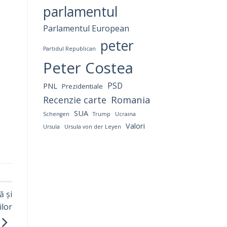
parlamentul
Parlamentul European
peter
Partidul Republican
Peter Costea
PNL
PSD
Prezidentiale
Romania
Recenzie carte
SUA
Schengen
Trump
Ucraina
Valori
Ursula
Ursula von der Leyen
ă și
ilor