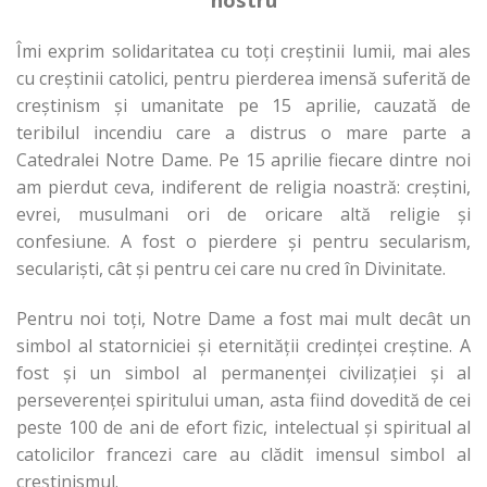
Îmi exprim solidaritatea cu toți creștinii lumii, mai ales
cu creștinii catolici, pentru pierderea imensă suferită de
creștinism și umanitate pe 15 aprilie, cauzată de
teribilul incendiu care a distrus o mare parte a
Catedralei Notre Dame. Pe 15 aprilie fiecare dintre noi
am pierdut ceva, indiferent de religia noastră: creștini,
evrei, musulmani ori de oricare altă religie și
confesiune. A fost o pierdere și pentru secularism,
seculariști, cât și pentru cei care nu cred în Divinitate.
Pentru noi toți, Notre Dame a fost mai mult decât un
simbol al statorniciei și eternității credinței creștine. A
fost și un simbol al permanenței civilizației și al
perseverenței spiritului uman, asta fiind dovedită de cei
peste 100 de ani de efort fizic, intelectual și spiritual al
catolicilor francezi care au clădit imensul simbol al
creștinismul.