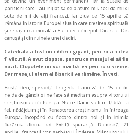
să devină un eveniment permanent, iar la sutele de
parizieni care l-au inițiat să se alăture mii, zeci de mii și
sute de mii de alți francezi. Iar ziua de 15 aprilie să
rămână în istoria Europei ziua în care trezirea spirituală
și renașterea morală a Europei a început. Din nou. Din
cenușă și din ruinele unei clădiri.
Catedrala a fost un edificiu gigant, pentru a putea
fi văzută. A avut clopote, pentru ca mesajul ei să fie
auzit. Clopotele nu vor mai bătea pentru o vreme.
Dar mesajul etern al Bisericii va rămâne. În veci.
Există, deci, speranță. Tragedia franceză din 15 aprilie
ne dă de gândit și ne face să medităm asupra viitorului
creștinismului în Europa. Notre Dame va fi reclădită. La
fel, nădăjduim și în Renașterea creștinismul în întreaga
Europă, începând cu fiecare dintre noi și în inimile
fiecăruia dintre noi. Există speranță. Duminică, 21
aprilie, francezii vor sărbători Învierea Mântuitorului.