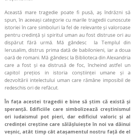
Această mare tragedie poate fi pusă, aș îndrăzni să
spun, în aceeași categorie cu marile tragedii cunoscute
istoriei în care simboluri la fel de relevante și valoroase
pentru credință și spiritul uman au fost distruse ori au
dispărut fără urmă. Mă gândesc la Templul din
Ierusalim, distrus prima dată de babilonieni, iar a doua
oară de romani. Mă gândesc la Biblioteca din Alexandria
care a fost și ea distrusă de foc, încheind astfel un
capitol prețios in istoria conștiinței umane și a
dezvoltării intelectului uman care rămâne imposibil de
redeschis ori de refăcut.
În fața acestei tragedii e bine să știm că există și
speranță. Edificiile care simbolizează creștinismul
ori iudaismul pot pieri, dar edificiul valoric și al
credinței creștine care sălășluiește în noi va dăinui
veșnic, atât timp cât atașamentul nostru față de el