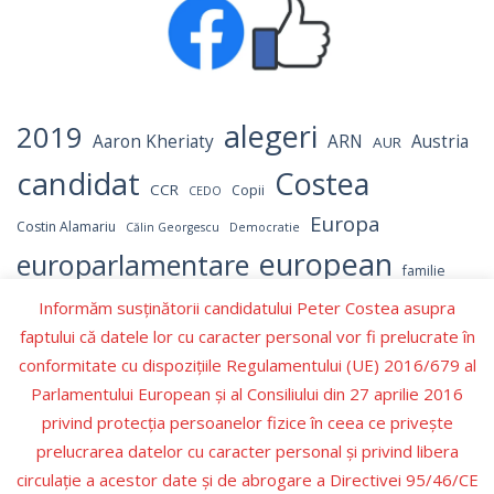
alegeri
2019
Aaron Kheriaty
ARN
Austria
AUR
candidat
Costea
CCR
Copii
CEDO
Europa
Costin Alamariu
Călin Georgescu
Democratie
european
europarlamentare
familie
independent
Informăm susținătorii candidatului Peter Costea asupra
Israel
Hamas
Germania
LGBT
faptului că datele lor cu caracter personal vor fi prelucrate în
Marcel Ciolacu
parlament
NATO
OMS
Numerar
conformitate cu dispozițiile Regulamentului (UE) 2016/679 al
parlamentul
Parlamentul European
Parlamentului European şi al Consiliului din 27 aprilie 2016
privind protecţia persoanelor fizice în ceea ce priveşte
Peter Costea
peter
PNL
Partidul Republican
prelucrarea datelor cu caracter personal şi privind libera
Romania
Recenzie carte
PSD
Prezidentiale
circulaţie a acestor date şi de abrogare a Directivei 95/46/CE
Schengen