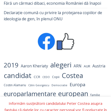
Fără un cârmaci dibaci, economia României dă înapoi
Declarație comună cu privire la protejarea copiilor de
ideologia de gen, în plenul ONU
alegeri
2019
Aaron Kheriaty
ARN
Austria
AUR
candidat
Costea
CCR
Copii
CEDO
Europa
Costin Alamariu
Călin Georgescu
Democratie
european
europarlamentare
familie
independent
Informăm susținătorii candidatului Peter Costea asupra
Israel
Hamas
Germania
LGBT
faptului că datele lor cu caracter personal vor fi prelucrate în