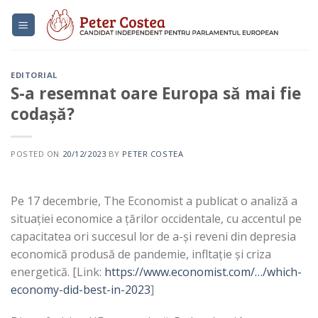
Skip
to
content
EDITORIAL
S-a resemnat oare Europa să mai fie
codașă?
POSTED ON
20/12/2023
BY
PETER COSTEA
Pe 17 decembrie, The Economist a publicat o analiză a
situației economice a țărilor occidentale, cu accentul pe
capacitatea ori succesul lor de a-și reveni din depresia
economică produsă de pandemie, infltație și criza
energetică. [Link:
https://www.economist.com/…/which-
economy-did-best-in-2023
]