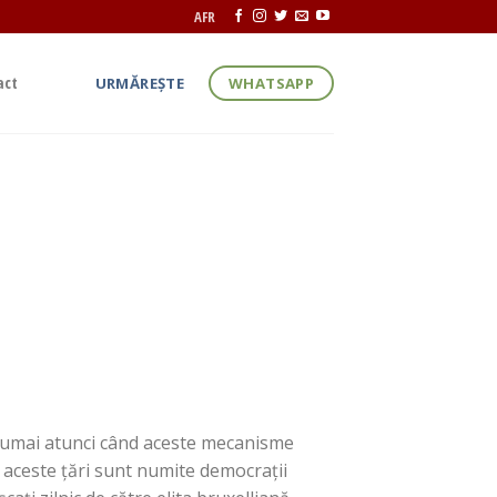
AFR
act
URMĂREȘTE
WHATSAPP
mulțumim pentru
or format în jurul AUR, din
 numai atunci când aceste mecanisme
e, aceste țări sunt numite democrații