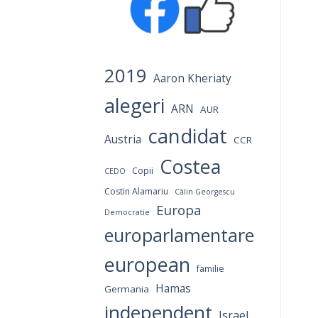
2019
Aaron Kheriaty
alegeri
ARN
AUR
candidat
Austria
CCR
Costea
Copii
CEDO
Costin Alamariu
Călin Georgescu
Europa
Democratie
europarlamentare
european
familie
Hamas
Germania
independent
Israel