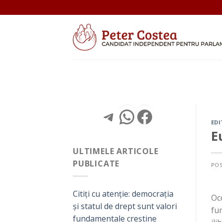
Skip
to
content
Telegram
WhatsApp
Facebo
EDI
E
ULTIMELE ARTICOLE
PUBLICATE
PO
Citiți cu atenție: democrația
Oc
și statul de drept sunt valori
fun
fundamentale creștine