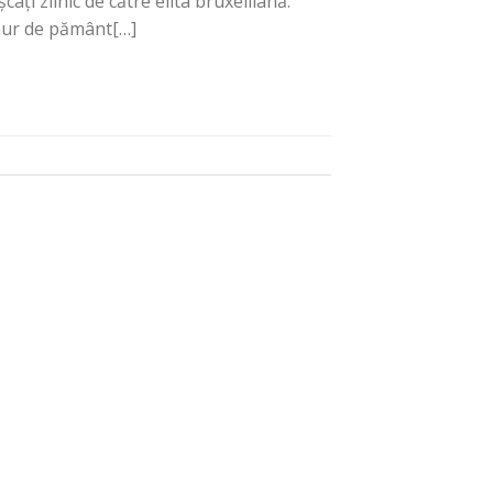
ți zilnic de către elita bruxelliană.
emur de pământ[…]