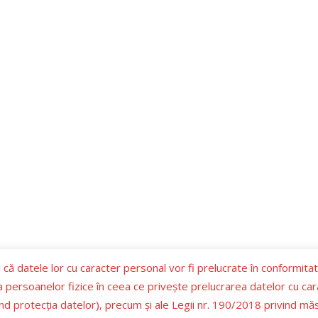
 că datele lor cu caracter personal vor fi prelucrate în conformita
ia persoanelor fizice în ceea ce priveşte prelucrarea datelor cu cara
d protecţia datelor), precum şi ale Legii nr. 190/2018 privind mă