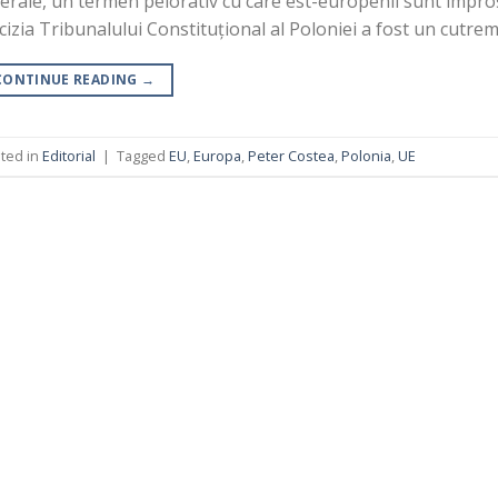
berale, un termen peiorativ cu care est-europenii sunt împroșca
cizia Tribunalului Constituțional al Poloniei a fost un cutr
CONTINUE READING
→
ted in
Editorial
|
Tagged
EU
,
Europa
,
Peter Costea
,
Polonia
,
UE