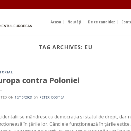
Acasa
Noutăți
De ce candidez
Cont
TAG ARCHIVES:
EU
EDITORIAL
Suntem alături de voi și vă 
ok
sprijin
TORIAL
23/09/2023
uropa contra Poloniei
Sondajele de opinie indică faptul că polul conservat
care face[...]
STED ON
13/10/2021
BY
PETER COSTEA
CONTINUE READING
→
cidentalii se mândresc cu democrația și statul de drept, dar
cționează în țările lor. Când ele funcționează în țările estic