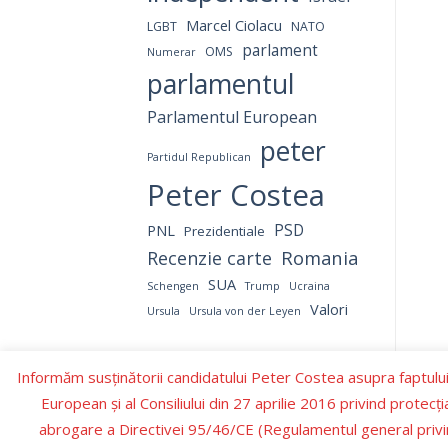
Marcel Ciolacu
LGBT
NATO
parlament
OMS
Numerar
parlamentul
Parlamentul European
peter
Partidul Republican
Peter Costea
PNL
PSD
Prezidentiale
Romania
Recenzie carte
SUA
Schengen
Trump
Ucraina
Valori
Ursula
Ursula von der Leyen
Informăm susținătorii candidatului Peter Costea asupra faptului
European şi al Consiliului din 27 aprilie 2016 privind protecţ
abrogare a Directivei 95/46/CE (Regulamentul general privin