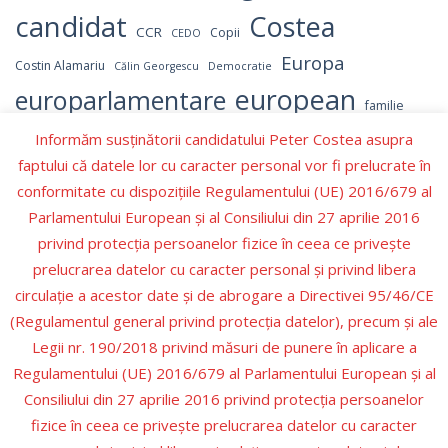
candidat
Costea
CCR
Copii
CEDO
Europa
Costin Alamariu
Călin Georgescu
Democratie
european
europarlamentare
familie
independent
Informăm susținătorii candidatului Peter Costea asupra
Israel
Hamas
Germania
LGBT
faptului că datele lor cu caracter personal vor fi prelucrate în
Marcel Ciolacu
parlament
NATO
OMS
Numerar
conformitate cu dispozițiile Regulamentului (UE) 2016/679 al
parlamentul
Parlamentul European
Parlamentului European şi al Consiliului din 27 aprilie 2016
Peter Costea
privind protecţia persoanelor fizice în ceea ce priveşte
peter
PNL
Partidul Republican
prelucrarea datelor cu caracter personal şi privind libera
Romania
Recenzie carte
PSD
Prezidentiale
circulaţie a acestor date şi de abrogare a Directivei 95/46/CE
Schengen
SUA
Valori
(Regulamentul general privind protecţia datelor), precum şi ale
Trump
Ucraina
Ursula
Ursula von der Leyen
Legii nr. 190/2018 privind măsuri de punere în aplicare a
Regulamentului (UE) 2016/679 al Parlamentului European şi al
Consiliului din 27 aprilie 2016 privind protecţia persoanelor
fizice în ceea ce priveşte prelucrarea datelor cu caracter