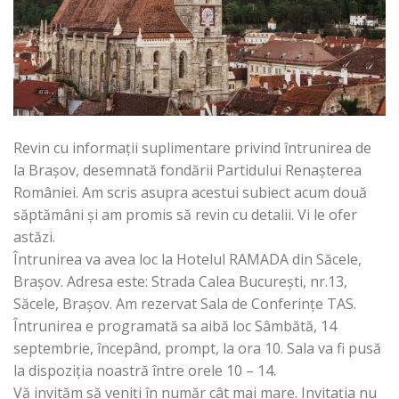
Revin cu informații suplimentare privind întrunirea de
la Brașov, desemnată fondării Partidului Renașterea
României. Am scris asupra acestui subiect acum două
săptămâni și am promis să revin cu detalii. Vi le ofer
astăzi.
Întrunirea va avea loc la Hotelul RAMADA din Săcele,
Brașov. Adresa este: Strada Calea București, nr.13,
Săcele, Brașov. Am rezervat Sala de Conferințe TAS.
Întrunirea e programată sa aibă loc Sâmbătă, 14
septembrie, începând, prompt, la ora 10. Sala va fi pusă
la dispoziția noastră între orele 10 – 14.
Vă invităm să veniți în număr cât mai mare. Invitația nu