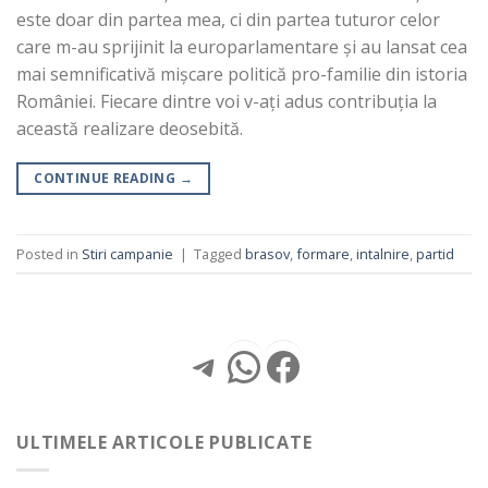
este doar din partea mea, ci din partea tuturor celor
care m-au sprijinit la europarlamentare și au lansat cea
mai semnificativă mișcare politică pro-familie din istoria
României. Fiecare dintre voi v-ați adus contribuția la
această realizare deosebită.
CONTINUE READING
→
Posted in
Stiri campanie
|
Tagged
brasov
,
formare
,
intalnire
,
partid
Telegram
WhatsApp
Facebook
ULTIMELE ARTICOLE PUBLICATE