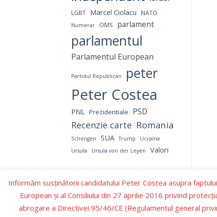
Marcel Ciolacu
LGBT
NATO
parlament
OMS
Numerar
parlamentul
Parlamentul European
peter
Partidul Republican
Peter Costea
PNL
PSD
Prezidentiale
Romania
Recenzie carte
SUA
Schengen
Trump
Ucraina
Valori
Ursula
Ursula von der Leyen
Informăm susținătorii candidatului Peter Costea asupra faptului
European şi al Consiliului din 27 aprilie 2016 privind protecţ
abrogare a Directivei 95/46/CE (Regulamentul general privin