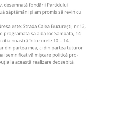
v, desemnată fondării Partidului
uă săptămâni și am promis să revin cu
resa este: Strada Calea București, nr.13,
a e programată sa aibă loc Sâmbătă, 14
ziția noastră între orele 10 – 14.
ar din partea mea, ci din partea tuturor
ai semnificativă mișcare politică pro-
buția la această realizare deosebită.