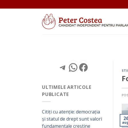
Skip
to
content
Telegram
WhatsApp
Facebo
STI
F
ULTIMELE ARTICOLE
PUBLICATE
PO
Citiți cu atenție: democrația
2
și statul de drept sunt valori
au
fundamentale creștine