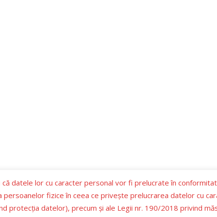
 că datele lor cu caracter personal vor fi prelucrate în conformita
ia persoanelor fizice în ceea ce priveşte prelucrarea datelor cu cara
d protecţia datelor), precum şi ale Legii nr. 190/2018 privind mă