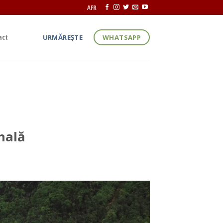
AFR
act
URMĂREȘTE
WHATSAPP
mulțumim pentru
nală
or format în jurul AUR, din