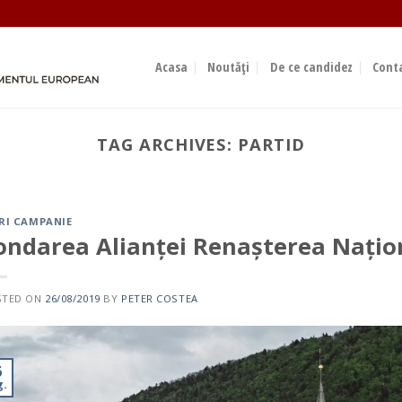
Acasa
Noutăți
De ce candidez
Cont
TAG ARCHIVES:
PARTID
EDITORIAL
Suntem alături de voi și vă 
ok
sprijin
RI CAMPANIE
23/09/2023
ondarea Alianței Renașterea Națio
Sondajele de opinie indică faptul că polul conservat
care face[...]
STED ON
26/08/2019
BY
PETER COSTEA
CONTINUE READING
→
6
g.