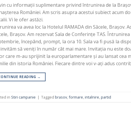
in cu informații suplimentare privind întrunirea de la Brașo
nașterea României. Am scris asupra acestui subiect acum do
alii. Vi le ofer astăzi.
runirea va avea loc la Hotelul RAMADA din Săcele, Brașov. Ad
cele, Brașov. Am rezervat Sala de Conferințe TAS. Întrunire
tembrie, începând, prompt, la ora 10. Sala va fi pusă la dispo
invităm să veniți în număr cât mai mare. Invitația nu este do
or care m-au sprijinit la europarlamentare și au lansat cea m
ilie din istoria României. Fiecare dintre voi v-ați adus contri
CONTINUE READING
→
ted in
Stiri campanie
|
Tagged
brasov
,
formare
,
intalnire
,
partid