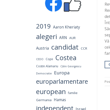
Rev
Re
det
Înt
2019
Aaron Kheriaty
Să
alegeri
sep
ARN
AUR
Vă 
candidat
cel
Austria
CCR
fam
Costea
Copii
CEDO
Costin Alamariu
Călin Georgescu
Europa
Democratie
europarlamentare
Pos
european
familie
Hamas
Germania
independent
Israel